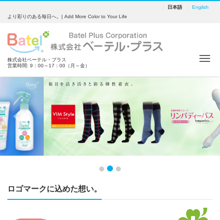
日本語
English
より彩りのある毎日へ。| Add More Color to Your Life
Tog
株式会社ベーテル・プラス
営業時間: 9：00～17：00（月～金）
Previous
Next
ロゴマークに込めた想い。