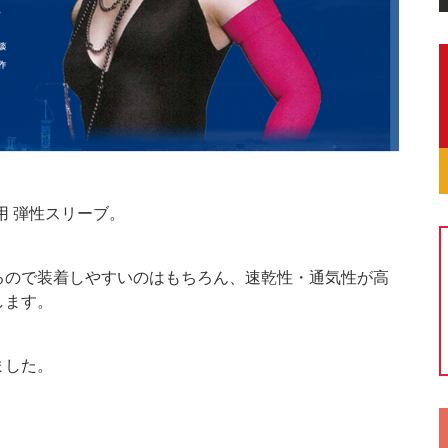
用 弾性スリーブ。
るので装着しやすいのはもちろん、速乾性・通気性が高
します。
ました。
】