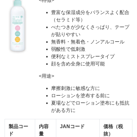
<特徴>
豊富な保湿成分をバランスよく配合
（セラミド等）
べたつきが少なくさっぱり、テープ
が貼りやすい
無香料・無着色・ノンアルコール
弱酸性で低刺激
便利なミストスプレータイプ
顔を含め全身に使用可能
<用途>
摩擦刺激に敏感な方に
ローションを塗布する前に
夏場などでローション塗布にも抵抗
がある方に
製品コー
内容
JANコード
価格（税
ド
量
抜）